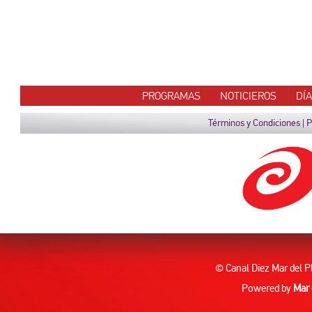
PROGRAMAS
NOTICIEROS
DÍ
Términos y Condiciones
|
P
© Canal Diez Mar del P
Powered by
Mar 