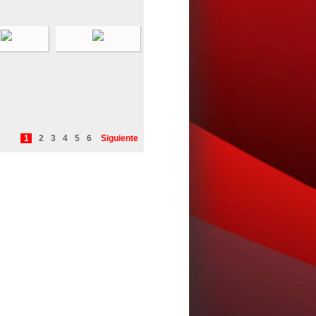
1
2
3
4
5
6
Siguiente